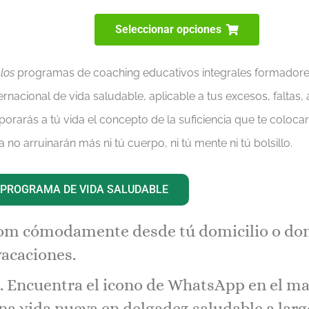
Seleccionar opciones
 los
programas de coaching educativos integrales formadores
ernacional de vida saludable
,
aplicable a tus excesos, faltas, 
porarás a tú vida el
concepto de la suficiencia
que te colocar
a no arruinarán más ni tú cuerpo, ni tú mente ni tú bolsillo.
PROGRAMA DE VIDA SALUDABLE
oom cómodamente desde tú domicilio o don
vacaciones.
 Encuentra el icono de WhatsApp en el mar
a vida nueva en delgadez saludable a largo