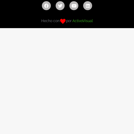
Hecho con
por
ActivoVisual