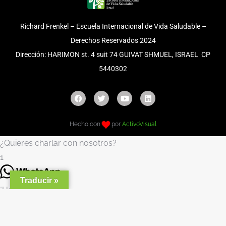
Richard Frenkel – Escuela Internacional de Vida Saludable –
Derechos Reservados 2024
Dirección: HARIMON st. 4 suit 74 GUIVAT SHMUEL, ISRAEL CP
5440302
Hecho con
por
ActivoVisual
¿Quieres charlar con nosotros?
1
Traducir »
¡Hola!
Bienvenido. ¿En que podemos ayudarte?
Abrir chat