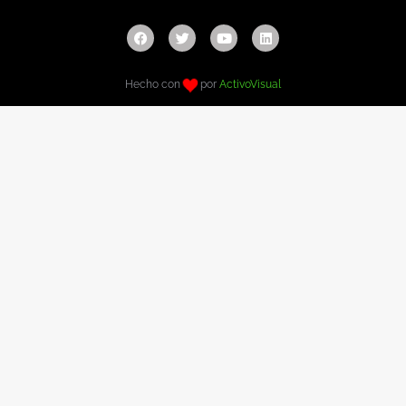
Hecho con
por
ActivoVisual