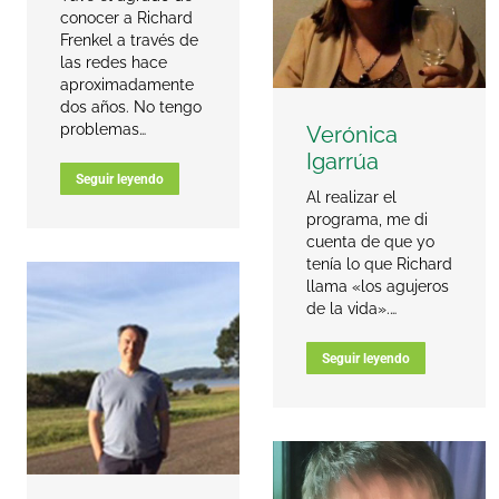
conocer a Richard
Frenkel a través de
las redes hace
aproximadamente
dos años. No tengo
problemas…
Verónica
Igarrúa
Seguir leyendo
Al realizar el
programa, me di
cuenta de que yo
tenía lo que Richard
llama «los agujeros
de la vida».…
Seguir leyendo