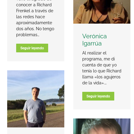
conocer a Richard
Frenkel a través de
las redes hace
aproximadamente
dos años. No tengo
problemas…
Verónica
Igarrúa
Seguir leyendo
Al realizar el
programa, me di
cuenta de que yo
tenía lo que Richard
llama «los agujeros
de la vida».…
Seguir leyendo