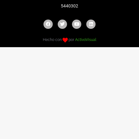
5440302
Hecho con
por
ActivoVisual